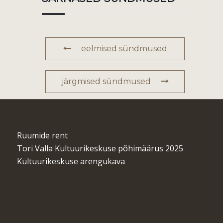
eelmised sündmused
järgmised sündmused
Ruumide rent
Tori Valla Kultuurikeskuse põhimäärus 2025
Kultuurikeskuse arengukava