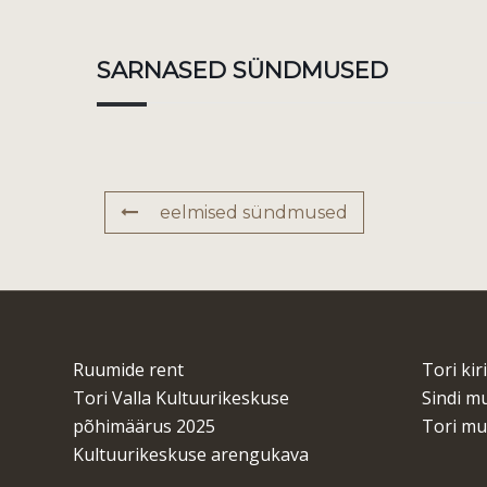
SARNASED SÜNDMUSED
eelmised sündmused
Ruumide rent
Tori kir
Tori Valla Kultuurikeskuse
Sindi 
põhimäärus 2025
Tori m
Kultuurikeskuse arengukava