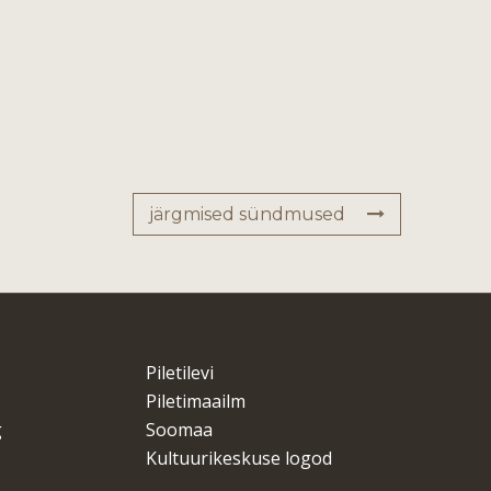
järgmised sündmused
Piletilevi
Piletimaailm
g
Soomaa
Kultuurikeskuse logod