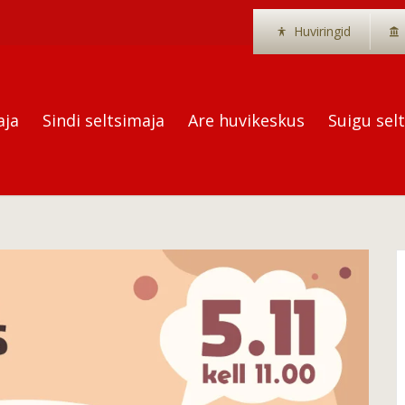
Huviringid
aja
Sindi seltsimaja
Are huvikeskus
Suigu sel