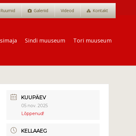
Ruumid
Galeriid
Videod
Kontakt
tsimaja
Sindi muuseum
Tori muuseum
KUUPÄEV
05 nov. 2025
Lõppenud!
KELLAAEG