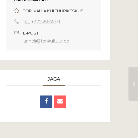
TORI VALLA KULTUURIKESKUS
+37258666311
TEL
E-POST
anneli@torikultuur.ee
JAGA