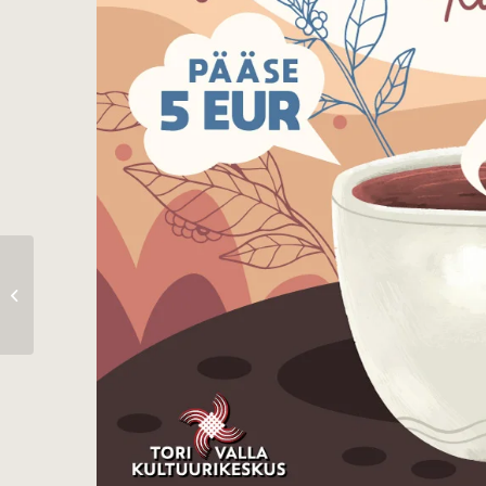
“Tori hoidiste
minimess”