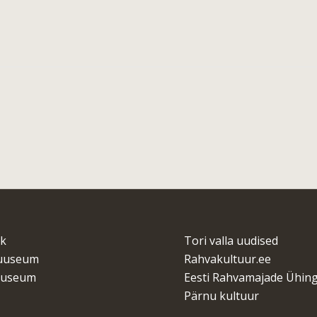
ik
Tori valla uudised
muuseum
Rahvakultuur.ee
uuseum
Eesti Rahvamajade Ühin
Pärnu kultuur