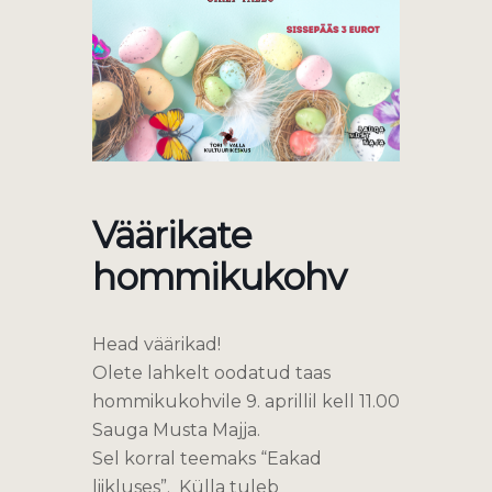
Väärikate
hommikukohv
Head väärikad!
Olete lahkelt oodatud taas
hommikukohvile 9. aprillil kell 11.00
Sauga Musta Majja.
Sel korral teemaks “Eakad
liikluses”. Külla tuleb