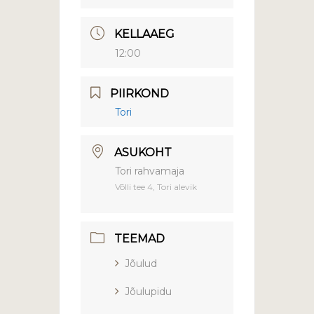
KELLAAEG
12:00
PIIRKOND
Tori
ASUKOHT
Tori rahvamaja
Võlli tee 4, Tori alevik
TEEMAD
Jõulud
Jõulupidu