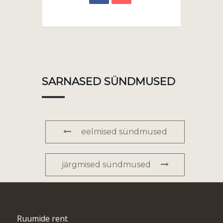
SARNASED SÜNDMUSED
eelmised sündmused
järgmised sündmused
Ruumide rent