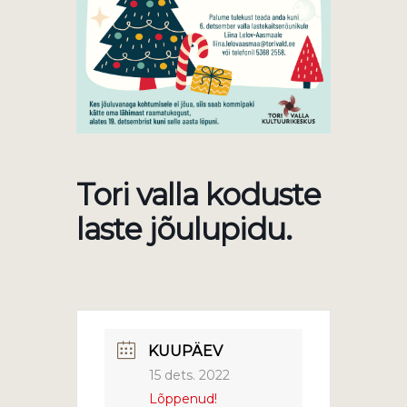
Tori valla koduste
laste jõulupidu.
KUUPÄEV
15 dets. 2022
Lõppenud!