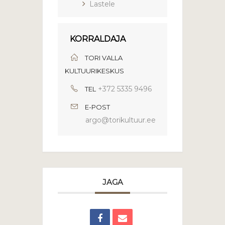
Lastele
KORRALDAJA
TORI VALLA
KULTUURIKESKUS
+372 5335 9496
TEL
E-POST
argo@torikultuur.ee
JAGA