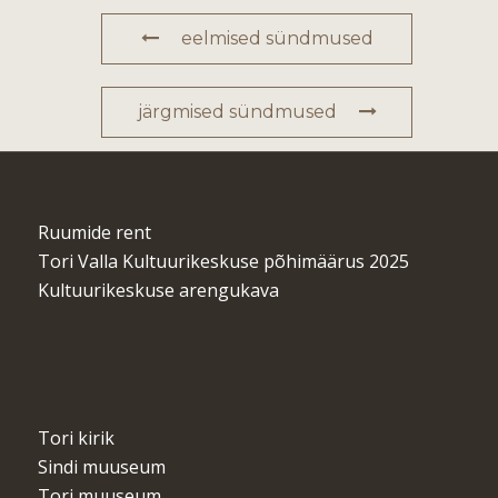
eelmised sündmused
järgmised sündmused
Ruumide rent
Tori Valla Kultuurikeskuse põhimäärus 2025
Kultuurikeskuse arengukava
Tori kirik
Sindi muuseum
Tori muuseum