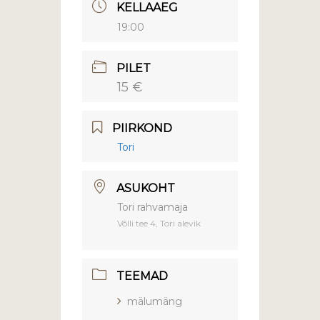
KELLAAEG
19:00
PILET
15 €
PIIRKOND
Tori
ASUKOHT
Tori rahvamaja
Võlli tee 4, Tori alevik
TEEMAD
mälumäng