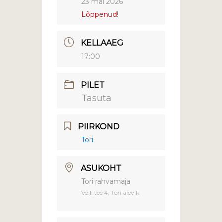
23 mai 2026
Lõppenud!
KELLAAEG
17:00
PILET
Tasuta
PIIRKOND
Tori
ASUKOHT
Tori rahvamaja
Võlli tee 4, Tori alevik