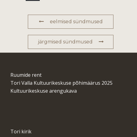
eelmised sündmused
järgmised sündmused
Ruumide rent
Tori Valla Kultuurikeskuse põhimäärus 2025
Kultuurikeskuse arengukava
Tori kirik