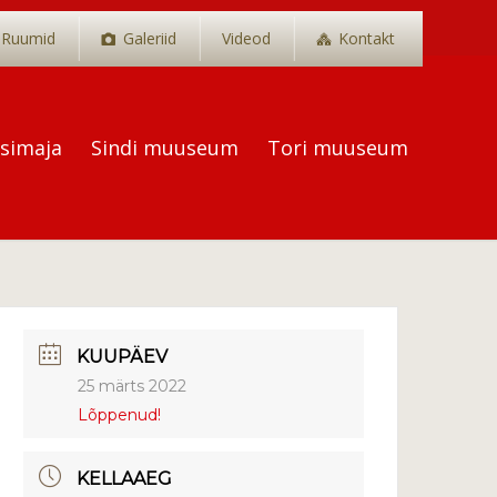
Ruumid
Galeriid
Videod
Kontakt
tsimaja
Sindi muuseum
Tori muuseum
KUUPÄEV
25 märts 2022
Lõppenud!
KELLAAEG