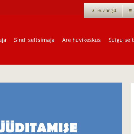
Huviringid
aja
Sindi seltsimaja
Are huvikeskus
Suigu sel