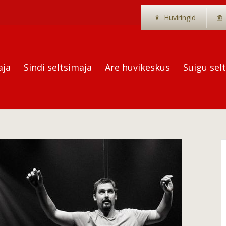
Huviringid
aja
Sindi seltsimaja
Are huvikeskus
Suigu sel