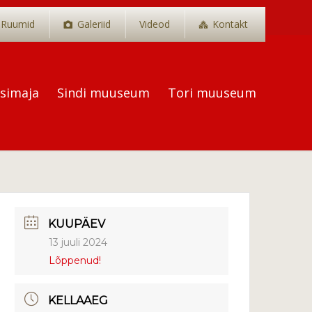
Ruumid
Galeriid
Videod
Kontakt
tsimaja
Sindi muuseum
Tori muuseum
KUUPÄEV
13 juuli 2024
Lõppenud!
KELLAAEG