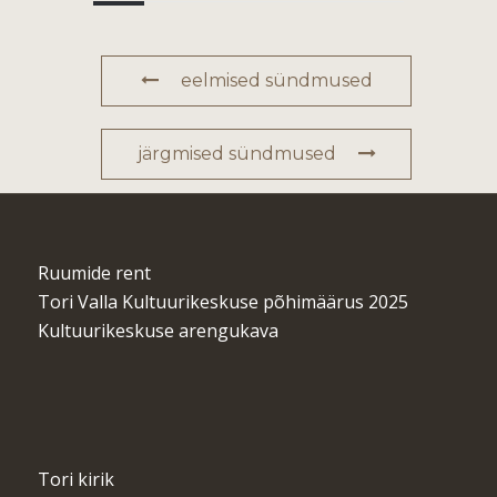
eelmised sündmused
järgmised sündmused
Ruumide rent
Tori Valla Kultuurikeskuse põhimäärus 2025
Kultuurikeskuse arengukava
Tori kirik