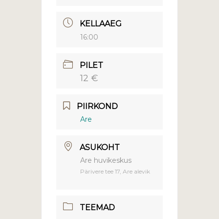
KELLAAEG
16:00
PILET
12 €
PIIRKOND
Are
ASUKOHT
Are huvikeskus
Pärivere tee 17, Are alevik
TEEMAD