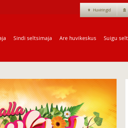
Huviringid
aja
Sindi seltsimaja
Are huvikeskus
Suigu sel