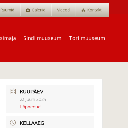
Ruumid
Galeriid
Videod
Kontakt
tsimaja
Sindi muuseum
Tori muuseum
KUUPÄEV
23 juuni 2024
Lõppenud!
KELLAAEG