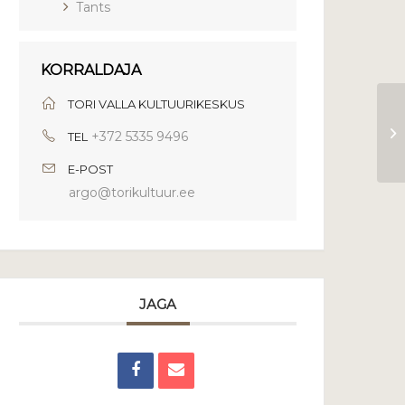
Tants
KORRALDAJA
TORI VALLA KULTUURIKESKUS
+372 5335 9496
TEL
E-POST
argo@torikultuur.ee
JAGA