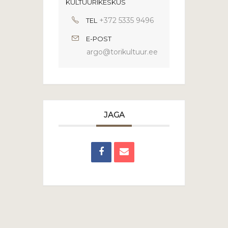
KULTUURIKESKUS
+372 5335 9496
TEL
E-POST
argo@torikultuur.ee
JAGA