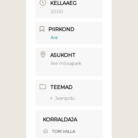
KELLAAEG
20:00
PIIRKOND
Are
ASUKOHT
Are mõisapark
TEEMAD
Jaanipidu
KORRALDAJA
TORI VALLA